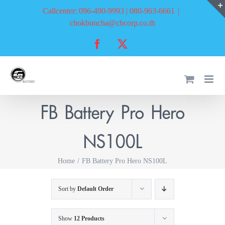
Skip
Callcenter: 096-490-9993 | 080-963-6661
|
to
chokbuncha@cbcorp.co.th
content
Facebook
X
FB Battery Pro Hero
NS100L
Home
FB Battery Pro Hero NS100L
Sort by
Default Order
Show
12 Products