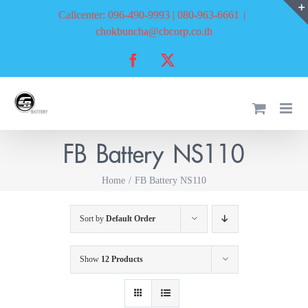
Skip
Callcenter: 096-490-9993 | 080-963-6661
|
to
chokbuncha@cbcorp.co.th
content
Facebook
X
FB Battery NS110
Home
FB Battery NS110
Sort by
Default Order
Show
12 Products