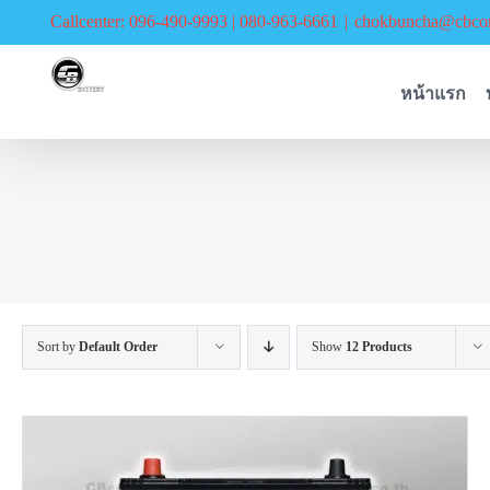
Skip
Callcenter: 096-490-9993 | 080-963-6661
|
chokbuncha@cbcor
to
content
หน้าแรก
Sort by
Default Order
Show
12 Products