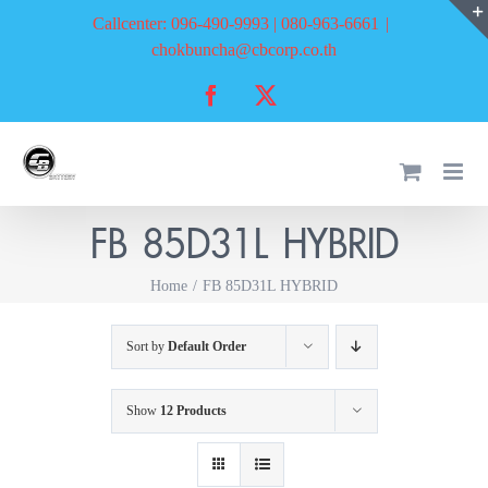
Skip
Callcenter: 096-490-9993 | 080-963-6661
|
to
chokbuncha@cbcorp.co.th
content
Facebook
X
FB 85D31L HYBRID
Home
FB 85D31L HYBRID
Sort by
Default Order
Show
12 Products