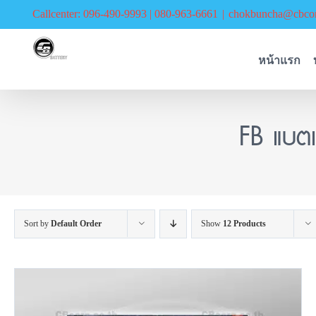
Skip
Callcenter: 096-490-9993 | 080-963-6661
|
chokbuncha@cbcor
to
content
หน้าแรก
FB แบต
Sort by
Default Order
Show
12 Products