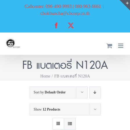
Skip
Callcenter: 096-490-9993 | 080-963-6661
|
to
chokbuncha@cbcorp.co.th
content
Facebook
X
FB แบตเตอรี่ N120A
Home
FB แบตเตอรี่ N120A
Sort by
Default Order
Show
12 Products