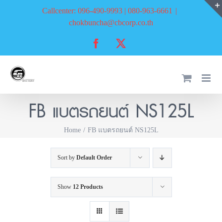
Skip
Callcenter: 096-490-9993 | 080-963-6661
|
to
chokbuncha@cbcorp.co.th
content
Facebook
X
FB แบตรถยนต์ NS125L
Home
FB แบตรถยนต์ NS125L
Sort by
Default Order
Show
12 Products