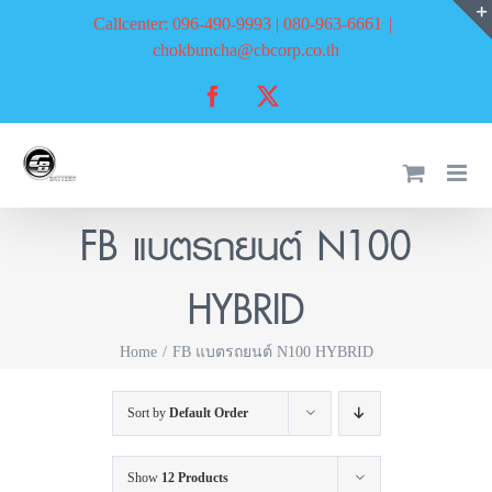
Skip
Callcenter: 096-490-9993 | 080-963-6661
|
to
chokbuncha@cbcorp.co.th
content
Facebook
X
FB แบตรถยนต์ N100
HYBRID
Home
FB แบตรถยนต์ N100 HYBRID
Sort by
Default Order
Show
12 Products