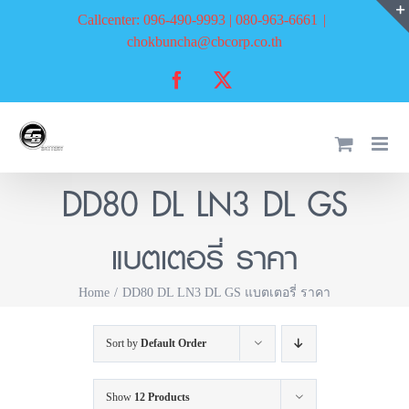
Skip
Callcenter: 096-490-9993 | 080-963-6661
|
to
chokbuncha@cbcorp.co.th
content
Facebook
X
DD80 DL LN3 DL GS
แบตเตอรี่ ราคา
Home
DD80 DL LN3 DL GS แบตเตอรี่ ราคา
Sort by
Default Order
Show
12 Products