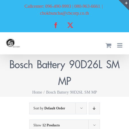
Skip
Callcenter: 096-490-9993 | 080-963-6661
|
to
chokbuncha@cbcorp.co.th
content
Facebook
X
Bosch Battery 90D26L SM
MP
Home
Bosch Battery 90D26L SM MP
Sort by
Default Order
Show
12 Products