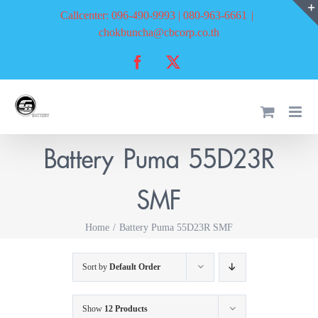
Skip
Callcenter: 096-490-9993 | 080-963-6661
|
to
chokbuncha@cbcorp.co.th
content
Facebook
X
Battery Puma 55D23R
SMF
Home
Battery Puma 55D23R SMF
Sort by
Default Order
Show
12 Products