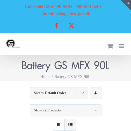
Skip
Callcenter: 096-490-9993 | 080-963-6661
|
to
chokbuncha@cbcorp.co.th
content
Facebook
X
Battery GS MFX 90L
Home
Battery GS MFX 90L
Sort by
Default Order
Show
12 Products