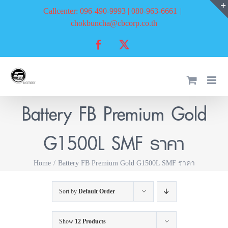
Skip
Callcenter: 096-490-9993 | 080-963-6661
|
to
chokbuncha@cbcorp.co.th
content
Facebook
X
Battery FB Premium Gold
G1500L SMF ราคา
Home
Battery FB Premium Gold G1500L SMF ราคา
Sort by
Default Order
Show
12 Products