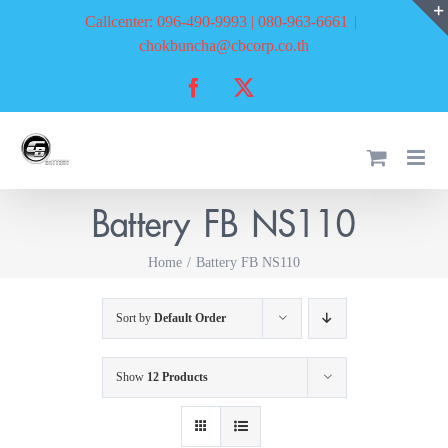
Skip
Callcenter: 096-490-9993 | 080-963-6661
|
to
chokbuncha@cbcorp.co.th
content
Facebook
X
Battery FB NS110
Home
Battery FB NS110
Sort by
Default Order
Show
12 Products