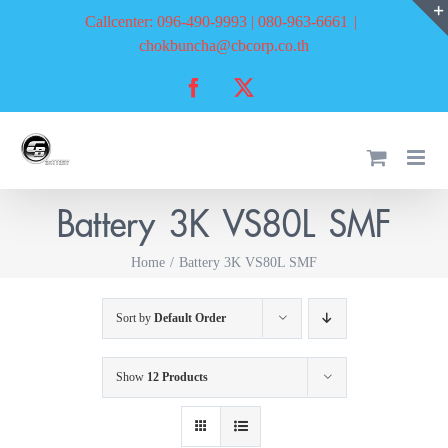
Skip
Callcenter: 096-490-9993 | 080-963-6661
|
to
chokbuncha@cbcorp.co.th
content
Facebook
X
Battery 3K VS80L SMF
Home
Battery 3K VS80L SMF
Sort by
Default Order
Show
12 Products