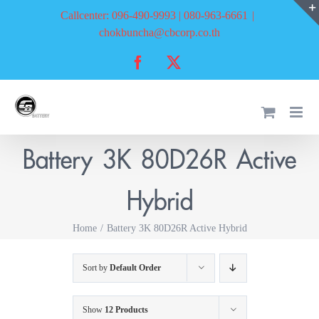
Skip
Callcenter: 096-490-9993 | 080-963-6661
|
to
chokbuncha@cbcorp.co.th
content
Facebook
X
Battery 3K 80D26R Active
Hybrid
Home
Battery 3K 80D26R Active Hybrid
Sort by
Default Order
Show
12 Products