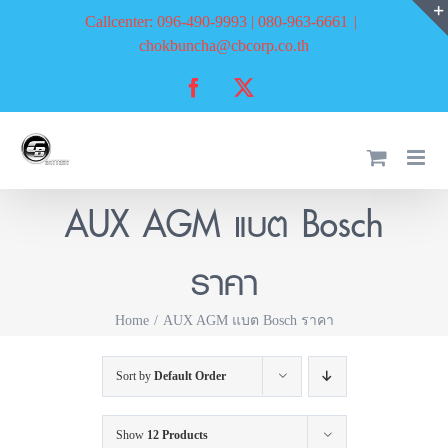
Skip
Callcenter: 096-490-9993 | 080-963-6661
|
to
chokbuncha@cbcorp.co.th
content
Facebook
X
AUX AGM แบต Bosch
ราคา
Home
AUX AGM แบต Bosch ราคา
Sort by
Default Order
Show
12 Products