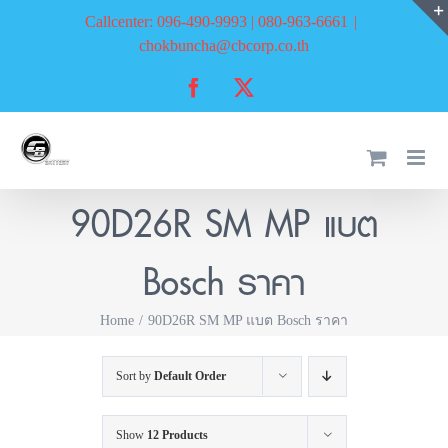
Skip
Callcenter: 096-490-9993 | 080-963-6661
|
to
chokbuncha@cbcorp.co.th
content
Facebook
X
90D26R SM MP แบต
Bosch ราคา
Home
90D26R SM MP แบต Bosch ราคา
Sort by
Default Order
Show
12 Products