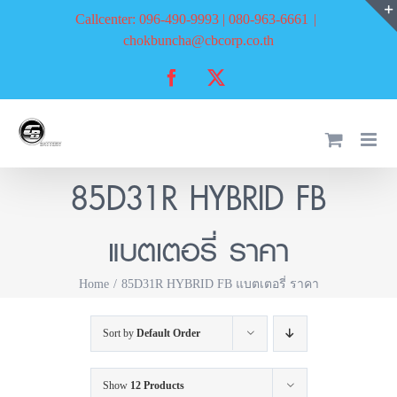
Skip
Callcenter: 096-490-9993 | 080-963-6661
|
to
chokbuncha@cbcorp.co.th
content
Facebook
X
85D31R HYBRID FB
แบตเตอรี่ ราคา
Home
85D31R HYBRID FB แบตเตอรี่ ราคา
Sort by
Default Order
Show
12 Products