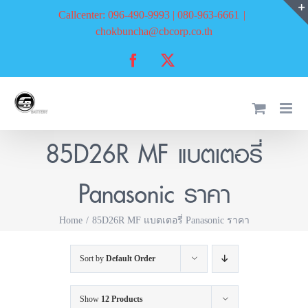
Skip
Callcenter: 096-490-9993 | 080-963-6661
|
to
chokbuncha@cbcorp.co.th
content
Facebook
X
85D26R MF แบตเตอรี่
Panasonic ราคา
Home
85D26R MF แบตเตอรี่ Panasonic ราคา
Sort by
Default Order
Show
12 Products