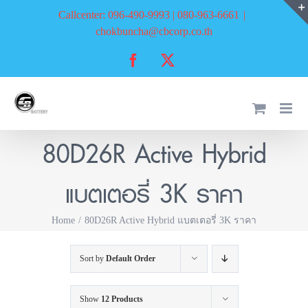
Skip
Callcenter: 096-490-9993 | 080-963-6661
|
to
chokbuncha@cbcorp.co.th
content
Facebook
X
80D26R Active Hybrid
แบตเตอรี่ 3K ราคา
Home
80D26R Active Hybrid แบตเตอรี่ 3K ราคา
Sort by
Default Order
Show
12 Products