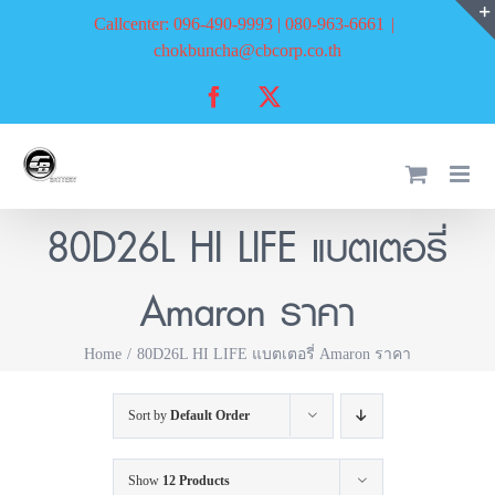
Skip
Callcenter: 096-490-9993 | 080-963-6661
|
to
chokbuncha@cbcorp.co.th
content
Facebook
X
80D26L HI LIFE แบตเตอรี่
Amaron ราคา
Home
80D26L HI LIFE แบตเตอรี่ Amaron ราคา
Sort by
Default Order
Show
12 Products