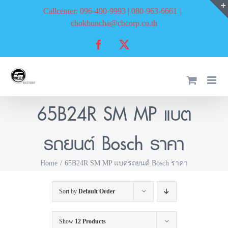
Skip
Callcenter: 096-490-9993 | 080-963-6661
|
to
chokbuncha@cbcorp.co.th
content
Facebook
X
65B24R SM MP แบต
รถยนต์ Bosch ราคา
Home
65B24R SM MP แบตรถยนต์ Bosch ราคา
Sort by
Default Order
Show
12 Products