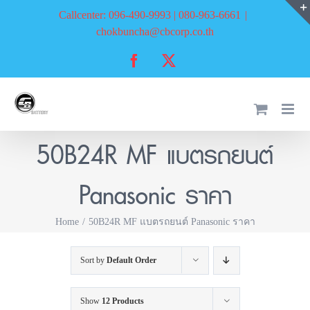
Skip
Callcenter: 096-490-9993 | 080-963-6661
|
to
chokbuncha@cbcorp.co.th
content
Facebook
X
50B24R MF แบตรถยนต์
Panasonic ราคา
Home
50B24R MF แบตรถยนต์ Panasonic ราคา
Sort by
Default Order
Show
12 Products