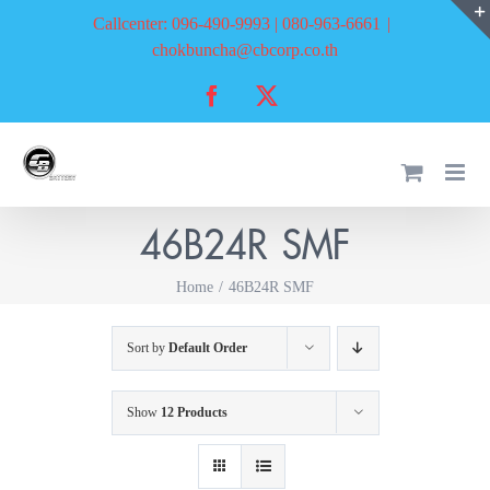
Skip
Callcenter: 096-490-9993 | 080-963-6661
|
to
chokbuncha@cbcorp.co.th
content
Facebook
X
46B24R SMF
Home
46B24R SMF
Sort by
Default Order
Show
12 Products