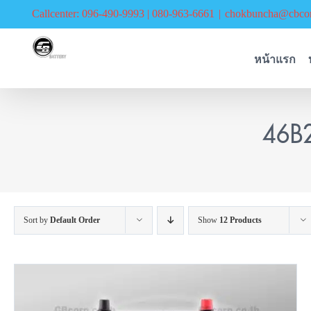
Skip
Callcenter: 096-490-9993 | 080-963-6661
|
chokbuncha@cbcor
to
content
หน้าแรก
46B2
Sort by
Default Order
Show
12 Products