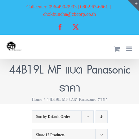
Skip
Callcenter: 096-490-9993 | 080-963-6661
|
to
chokbuncha@cbcorp.co.th
content
Facebook
X
44B19L MF แบต Panasonic
ราคา
Home
44B19L MF แบต Panasonic ราคา
Sort by
Default Order
Show
12 Products