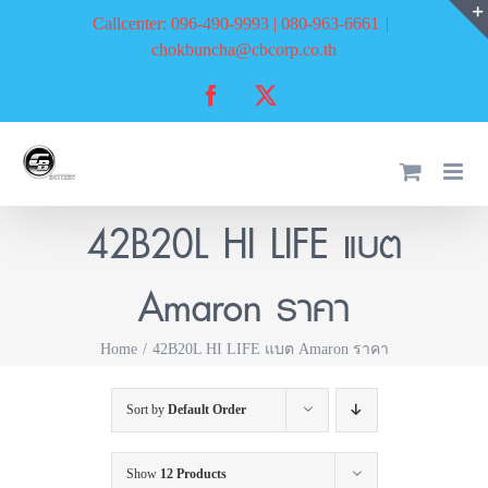
Skip
Callcenter: 096-490-9993 | 080-963-6661
|
to
chokbuncha@cbcorp.co.th
content
Facebook
X
42B20L HI LIFE แบต
Amaron ราคา
Home
42B20L HI LIFE แบต Amaron ราคา
Sort by
Default Order
Show
12 Products