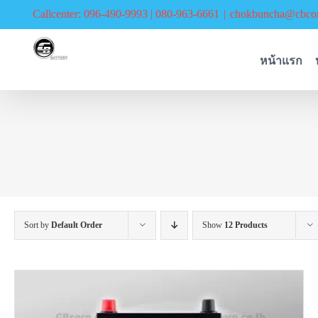
Skip
Callcenter: 096-490-9993 | 080-963-6661
|
chokbuncha@cbcor
to
content
หน้าแรก
Sort by
Default Order
Show
12 Products