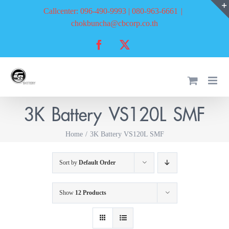
Skip
Callcenter: 096-490-9993 | 080-963-6661
|
to
chokbuncha@cbcorp.co.th
content
Facebook
X
3K Battery VS120L SMF
Home
3K Battery VS120L SMF
Sort by
Default Order
Show
12 Products