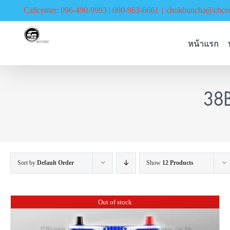
Skip
Callcenter: 096-490-9993 | 080-963-6661
|
chokbuncha@cbcor
to
content
หน้าแรก
38B
Sort by
Default Order
Show
12 Products
Out of stock