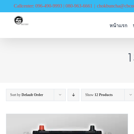
Skip
Callcenter: 096-490-9993 | 080-963-6661
|
chokbuncha@cbcor
to
content
หน้าแรก
1
Sort by
Default Order
Show
12 Products