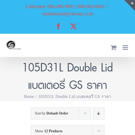
Skip
Callcenter: 096-490-9993 | 080-963-6661
|
to
chokbuncha@cbcorp.co.th
content
Facebook
X
105D31L Double Lid
แบตเตอรี่ GS ราคา
Home
105D31L Double Lid แบตเตอรี่ GS ราคา
Sort by
Default Order
Show
12 Products