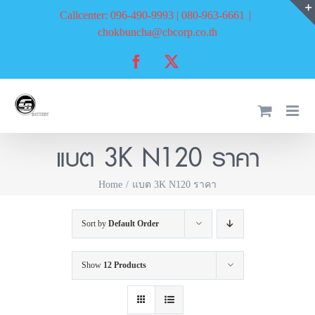
Skip
Callcenter: 096-490-9993 | 080-963-6661
|
to
chokbuncha@cbcorp.co.th
content
Facebook
X
แบต 3K N120 ราคา
Home
แบต 3K N120 ราคา
Sort by
Default Order
Show
12 Products