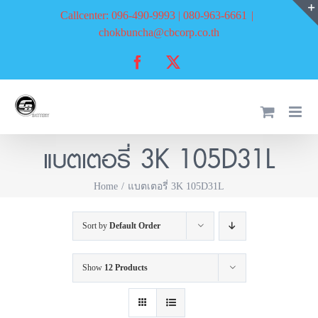
Skip
Callcenter: 096-490-9993 | 080-963-6661
|
to
chokbuncha@cbcorp.co.th
content
Facebook
X
แบตเตอรี่ 3K 105D31L
Home
แบตเตอรี่ 3K 105D31L
Sort by
Default Order
Show
12 Products