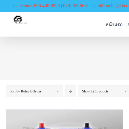
Skip
Callcenter: 096-490-9993 | 080-963-6661
|
chokbuncha@cbcor
to
content
หน้าแรก
Sort by
Default Order
Show
12 Products