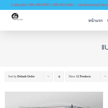
Skip
Callcenter: 096-490-9993 | 080-963-6661
|
chokbuncha@cbcor
to
content
หน้าแรก
แ
Sort by
Default Order
Show
12 Products