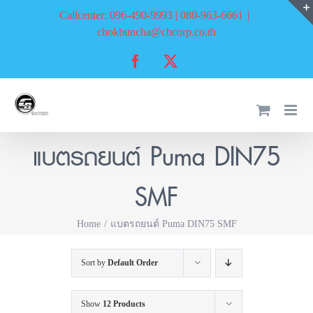
Skip
Callcenter: 096-490-9993 | 080-963-6661
|
to
chokbuncha@cbcorp.co.th
content
Facebook
X
แบตรถยนต์ Puma DIN75
SMF
Home
แบตรถยนต์ Puma DIN75 SMF
Sort by
Default Order
Show
12 Products