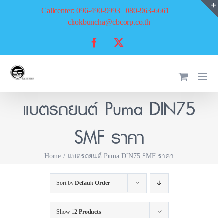
Skip
Callcenter: 096-490-9993 | 080-963-6661
|
to
chokbuncha@cbcorp.co.th
content
Facebook
X
แบตรถยนต์ Puma DIN75
SMF ราคา
Home
แบตรถยนต์ Puma DIN75 SMF ราคา
Sort by
Default Order
Show
12 Products