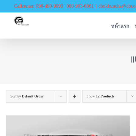
Skip
Callcenter: 096-490-9993 | 080-963-6661
|
chokbuncha@cbcor
to
content
หน้าแรก
แ
Sort by
Default Order
Show
12 Products