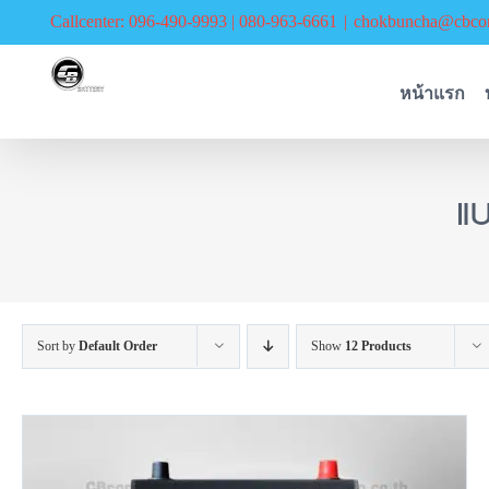
Skip
Callcenter: 096-490-9993 | 080-963-6661
|
chokbuncha@cbcor
to
content
หน้าแรก
แ
Sort by
Default Order
Show
12 Products