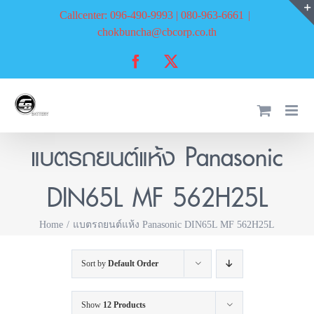
Skip
Callcenter: 096-490-9993 | 080-963-6661
|
to
chokbuncha@cbcorp.co.th
content
Facebook
X
แบตรถยนต์แห้ง Panasonic
DIN65L MF 562H25L
Home
แบตรถยนต์แห้ง Panasonic DIN65L MF 562H25L
Sort by
Default Order
Show
12 Products