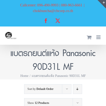
Skip
Callcenter: 096-490-9993 | 080-963-6661
|
to
chokbuncha@cbcorp.co.th
content
Facebook
X
แบตรถยนต์แห้ง Panasonic
90D31L MF
Home
แบตรถยนต์แห้ง Panasonic 90D31L MF
Sort by
Default Order
Show
12 Products