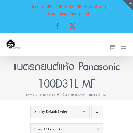
Skip
Callcenter: 096-490-9993 | 080-963-6661
|
to
chokbuncha@cbcorp.co.th
content
Facebook
X
แบตรถยนต์แห้ง Panasonic
100D31L MF
Home
แบตรถยนต์แห้ง Panasonic 100D31L MF
Sort by
Default Order
Show
12 Products