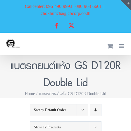
Skip
Callcenter: 096-490-9993 | 080-963-6661
|
to
chokbuncha@cbcorp.co.th
content
Facebook
X
แบตรถยนต์แห้ง GS D120R
Double Lid
Home
แบตรถยนต์แห้ง GS D120R Double Lid
Sort by
Default Order
Show
12 Products