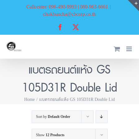
Skip
Callcenter: 096-490-9993 | 080-963-6661
|
to
chokbuncha@cbcorp.co.th
content
Facebook
X
แบตรถยนต์แห้ง GS
105D31R Double Lid
Home
แบตรถยนต์แห้ง GS 105D31R Double Lid
Sort by
Default Order
Show
12 Products