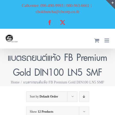
Skip
Callcenter: 096-490-9993 | 080-963-6661
|
to
chokbuncha@cbcorp.co.th
content
Facebook
X
แบตรถยนต์แห้ง FB Premium
Gold DIN100 LN5 SMF
Home
แบตรถยนต์แห้ง FB Premium Gold DIN100 LN5 SMF
Sort by
Default Order
Show
12 Products