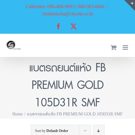
Skip
Callcenter: 096-490-9993 | 080-963-6661
|
to
chokbuncha@cbcorp.co.th
content
Facebook
X
แบตรถยนต์แห้ง FB
PREMIUM GOLD
105D31R SMF
Home
แบตรถยนต์แห้ง FB PREMIUM GOLD 105D31R SMF
Sort by
Default Order