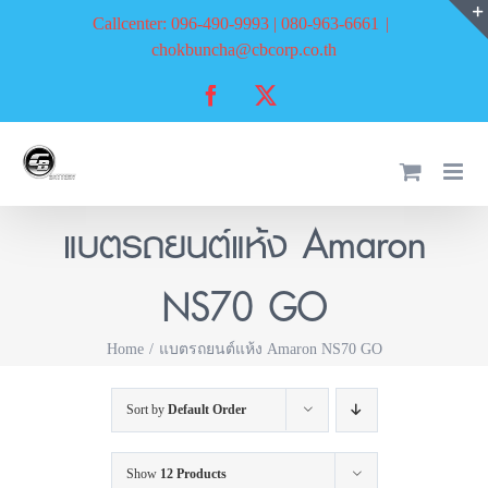
Skip
Callcenter: 096-490-9993 | 080-963-6661
|
to
chokbuncha@cbcorp.co.th
content
Facebook
X
แบตรถยนต์แห้ง Amaron
NS70 GO
Home
แบตรถยนต์แห้ง Amaron NS70 GO
Sort by
Default Order
Show
12 Products