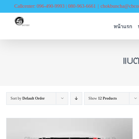
Skip
Callcenter: 096-490-9993 | 080-963-6661
|
chokbuncha@cbcor
to
content
หน้าแรก
แบต
Sort by
Default Order
Show
12 Products